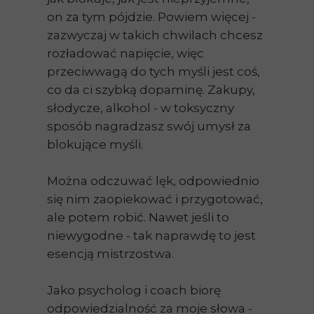
on za tym pójdzie. Powiem więcej -
zazwyczaj w takich chwilach chcesz
rozładować napięcie, więc
przeciwwagą do tych myśli jest coś,
co da ci szybką dopaminę. Zakupy,
słodycze, alkohol - w toksyczny
sposób nagradzasz swój umysł za
blokujące myśli.
Można odczuwać lęk, odpowiednio
się nim zaopiekować i przygotować,
ale potem robić. Nawet jeśli to
niewygodne - tak naprawdę to jest
esencją mistrzostwa.
Jako psycholog i coach biorę
odpowiedzialność za moje słowa -