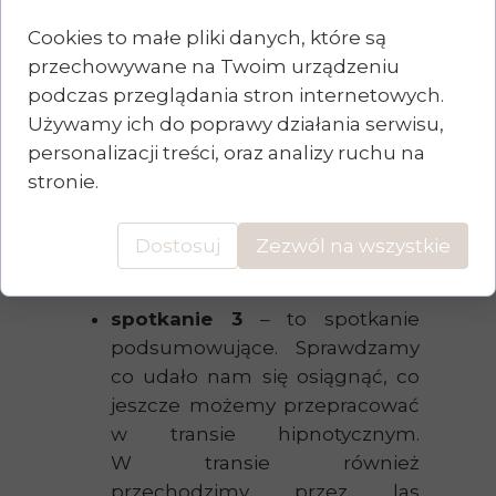
poświęcamy tworzeniu
i wolności. Rozmawiamy z Twoją
Cookies to małe pliki danych, które są
podświadomością
przechowywane na Twoim urządzeniu
i sprawdzamy, w którym
podczas przeglądania stron internetowych.
obszarze jest Twoja
Używamy ich do poprawy działania serwisu,
kreatywność, co należy
personalizacji treści, oraz analizy ruchu na
przeprosić, co pielęgnować, co
stronie.
zostało wyparte, a może być
wspaniałą trampoliną
Dostosuj
Zezwól na wszystkie
kreatywności.
spotkanie 3
– to spotkanie
podsumowujące. Sprawdzamy
co udało nam się osiągnąć, co
jeszcze możemy przepracować
w transie hipnotycznym.
W transie również
przechodzimy przez las