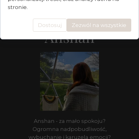
stronie.
Dostosuj
Zezwól na wszystkie
Anshan
Anshan - za mało spokoju?
Ogromna nadpobudliwość,
wybuchanie i karuzela emocji?