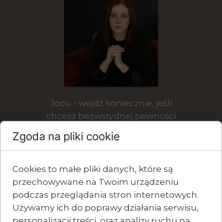
Joou - wejdź koniecznie, jeśli
chcesz bezwstydnej pewności
siebie, mówienia "nie" bez
Zgoda na pliki cookie
wyrzutów sumienia oraz kroczenia
z mocą i odwagą!
Cookies to małe pliki danych, które są
przechowywane na Twoim urządzeniu
podczas przeglądania stron internetowych.
Używamy ich do poprawy działania serwisu,
Dowiedz się wiecej
personalizacji treści, oraz analizy ruchu na