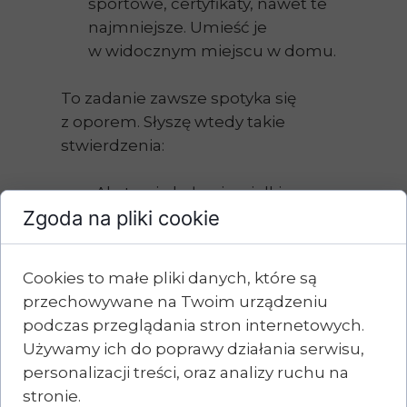
sportowe, certyfikaty, nawet te
najmniejsze. Umieść je
w widocznym miejscu w domu.
To zadanie zawsze spotyka się
z oporem. Słyszę wtedy takie
stwierdzenia:
„Ale to nie było nic wielkiego, na
Zgoda na pliki cookie
studiach ściągnęłam jeden
przedmiot.”
„Nie chcę być egocentryczką,
Cookies to małe pliki danych, które są
która cieszy się z byle papierka!”
przechowywane na Twoim urządzeniu
„Tak nie przystoi!”
podczas przeglądania stron internetowych.
Używamy ich do poprawy działania serwisu,
Moc pozytywnego
personalizacji treści, oraz analizy ruchu na
wzmocnienia
stronie.