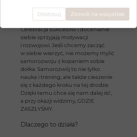
Wyciągnij te dyplomy! Na tym
polega moc psychologii
Dostosuj
Zezwól na wszystkie
i pozytywnego wzmocnienia!
Celebracja sukcesów i docenianie
siebie sprzyjają motywacji
i rozwojowi. Jeśli chcemy zacząć
w siebie wierzyć, nie możemy mylić
samorozwoju z kopaniem sobie
dołka. Samorozwój to nie tylko
nauka i trening, ale także cieszenie
się z każdego kroku na tej drodze.
Dzięki temu chce się nam dalej iść,
a przy okazji widzimy, GDZIE
ZASZŁYŚMY.
Dlaczego to działa?