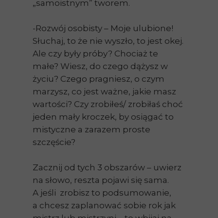
„samoistnym” tworem.
-Rozwój osobisty – Moje ulubione!
Słuchaj, to że nie wyszło, to jest okej.
Ale czy były próby? Chociaż te
małe? Wiesz, do czego dążysz w
życiu? Czego pragniesz, o czym
marzysz, co jest ważne, jakie masz
wartości? Czy zrobiłeś/ zrobiłaś choć
jeden mały kroczek, by osiągać to
mistyczne a zarazem proste
szczęście?
Zacznij od tych 3 obszarów – uwierz
na słowo, reszta pojawi się sama.
A jeśli zrobisz to podsumowanie,
a chcesz zaplanować sobie rok jak