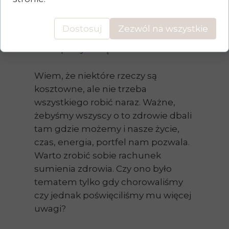
temu? Zrobiłeś morfologię? Była
cytologia? Dentysta? Ktoś tu
Dostosuj
Zezwól na wszystkie
przeszedł się do fizjoterapeuty,
skoro plecy tłuką od 5 lat?
Wiem, że niektóre rzeczy są
kosztowne, ale nie trzeba
wszystkiego robić naraz. Ważne,
żebyśmy wszyscy o to zdrowie dbali
tam gdzie możemy i nasze życie,
czas, energia, portfel nam pozwala.
Warto zrobić sobie rachunek
sumienia zdrowia. Czy ono było
tematem tylko gdy chorowaliśmy
czy jednak poświęciliśmy mu więcej
uwagi?