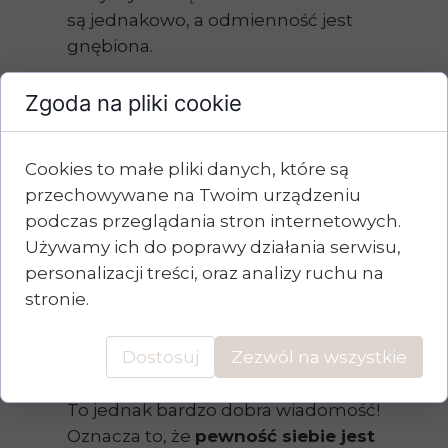
są jednakowo, a odmienność jest
gnębiona.
Czasami jestem wręcz przerażona
Zgoda na pliki cookie
tym, jak szybko to się dzieje!
Ostatnio przechodziłam koło
Cookies to małe pliki danych, które są
przedszkola, gdzie dziecko zostało
przechowywane na Twoim urządzeniu
upomniane o to, że śpiewa w trakcie
podczas przeglądania stron internetowych.
zabawy... To są te wszystkie
Używamy ich do poprawy działania serwisu,
momenty, kiedy ktoś próbuje
personalizacji treści, oraz analizy ruchu na
kontrolować (a zarazem blokować)
stronie.
nasz wewnętrzny przepływ.
Ale to co jest pewne - to nie jest
Dostosuj
Zezwól na wszystkie
kwestia "ma albo nie ma".
To jednak bardzo dobra wiadomość!
Oznacza to, że
pewność siebie jest