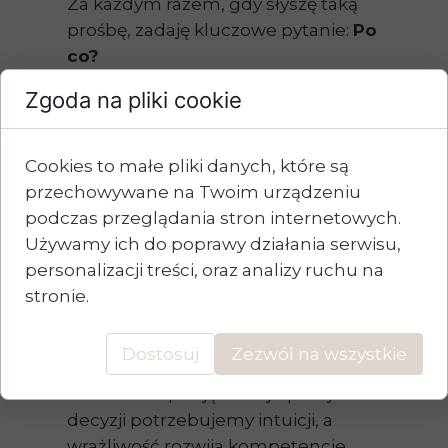
Za każdym razem, gdy słyszę taką
prośbę, zadaję kluczowe pytanie:
Po
co?
Motywacje są zazwyczaj podobne.
Zgoda na pliki cookie
Są przekonane, że brak wrażliwości
poprawi ich wyniki, pozwoli
podejmować obiektywne decyzje
Cookies to małe pliki danych, które są
i przyniesie same korzyści. Ale czy na
przechowywane na Twoim urządzeniu
pewno?
podczas przeglądania stron internetowych.
Używamy ich do poprawy działania serwisu,
Uważam, że popkultura
personalizacji treści, oraz analizy ruchu na
wprowadziła nas w błąd, sugerując,
stronie.
że chłód emocjonalny w pracy to
złoty standard. Tymczasem
Dostosuj
Zezwól na wszystkie
wrażliwość jest również talentem! 🌟
Czasem do podjęcia najlepszej
decyzji potrzebujemy intuicji, a
wrażliwość rozwija kompetencje