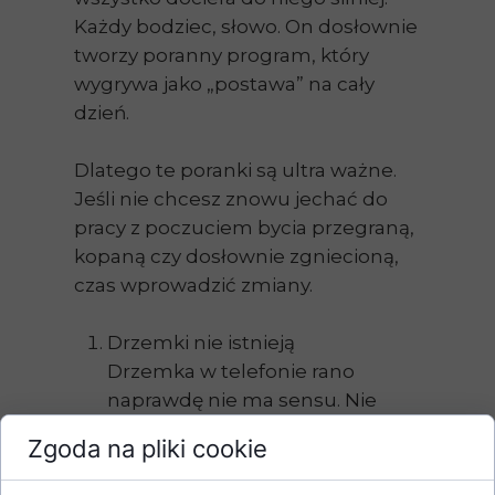
Każdy bodziec, słowo. On dosłownie
tworzy poranny program, który
wygrywa jako „postawa” na cały
dzień.
Dlatego te poranki są ultra ważne.
Jeśli nie chcesz znowu jechać do
pracy z poczuciem bycia przegraną,
kopaną czy dosłownie zgniecioną,
czas wprowadzić zmiany.
Drzemki nie istnieją
Drzemka w telefonie rano
naprawdę nie ma sensu. Nie
dośpisz niczego, tylko jeszcze
Zgoda na pliki cookie
bardziej się zirytujesz.
Dodatkowo odbierzesz sobie