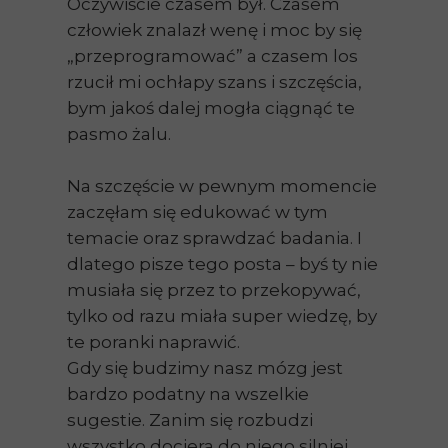
Oczywiście czasem był. Czasem
człowiek znalazł wenę i moc by się
„przeprogramować” a czasem los
rzucił mi ochłapy szans i szczęścia,
bym jakoś dalej mogła ciągnąć te
pasmo żalu.
Na szczęście w pewnym momencie
zaczęłam się edukować w tym
temacie oraz sprawdzać badania. I
dlatego pisze tego posta – byś ty nie
musiała się przez to przekopywać,
tylko od razu miała super wiedzę, by
te poranki naprawić.
Gdy się budzimy nasz mózg jest
bardzo podatny na wszelkie
sugestie. Zanim się rozbudzi
wszystko dociera do niego silniej.