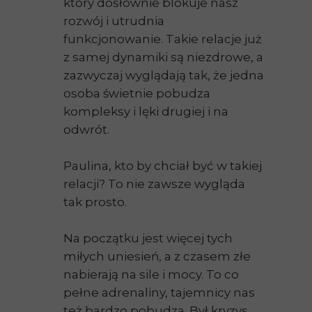
który dosłownie blokuje nasz
rozwój i utrudnia
funkcjonowanie. Takie relacje już
z samej dynamiki są niezdrowe, a
zazwyczaj wyglądają tak, że jedna
osoba świetnie pobudza
kompleksy i lęki drugiej i na
odwrót.
Paulina, kto by chciał być w takiej
relacji? To nie zawsze wygląda
tak prosto.
Na początku jest więcej tych
miłych uniesień, a z czasem złe
nabierają na sile i mocy. To co
pełne adrenaliny, tajemnicy nas
też bardzo pobudza. Był kryzys