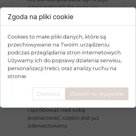
przez tydzień? Ale za to jaki
cudowny weekend! Mieszanka
Zgoda na pliki cookie
dopaminy i kortyzolu to przepis
na silne uzależnienie. Gdyby tak
Cookies to małe pliki danych, które są
nie było, nie mielibyśmy na
przechowywane na Twoim urządzeniu
świecie problemu z alkoholem
podczas przeglądania stron internetowych.
lub innymi używkami.
Używamy ich do poprawy działania serwisu,
personalizacji treści, oraz analizy ruchu na
Nie szukaj w tym logiki. Jeśli
stronie.
człowiek ma w sobie brak, to
wchodzi z takie relacje
Dostosuj
Zezwól na wszystkie
niepostrzeżenie, naturalnie.
Zanim zdążył się zorientować
i spróbować nad sobą
popracować, często jest już
zdewastowany.