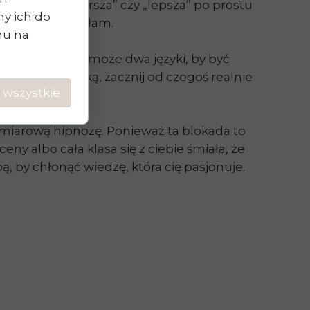
ga nie jest „gorsza” czy „lepsza” po prostu
y ich do
i tam cię odsyłam.
chu na
bnych rzeczy – może dwa języki, by być
osisz się z nauką, zacznij od czegoś realnie
 wszystkie
ymiarową hipnozę. Ponieważ ta blokada to
y albo cała klasa się z ciebie śmiała, że
ą, by chłonąć wiedzę, która cię pasjonuje.