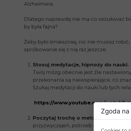
Alzheimera.
Dlatego naprawdę nie ma co oszukiwać biolo
by była fajna?
Żeby było śmieszniej, nic nie musisz robi
spróbowanie się z nią raz jeszcze.
Stosuj medytacje, hipnozy do nauki.
Twój mózg obecnie jest źle nastawiony
przekonania są niewspierające, co znac
Szukaj medytacji do nauki lub tych rela
https://www.youtube.com/watch?v=
Zgoda na 
Poczytaj trochę o metodach uczenia
przyzwyczajeń, potrzeb sensorycznych.
Cookies to 