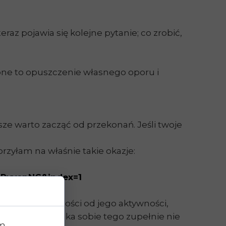
az pojawia się kolejne pytanie; co zrobić,
ebne to opuszczenie własnego oporu i
ze warto zacząć od przekonań. Jeśli twoje
orzyłam na właśnie takie okazje:
URvvepNC&index=1
tod, w zależności od jego aktywności,
e moja koleżanka sobie tego zupełnie nie
im