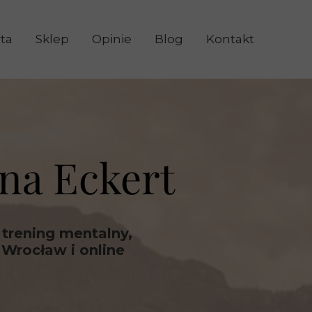
ta
Sklep
Opinie
Blog
Kontakt
Konsultacja psychologiczna
Hipnoterapia
Pakiet coachingu - Joou
ina Eckert
iet transformacyjny - Senzai
 trening mentalny,
 Wrocław i online