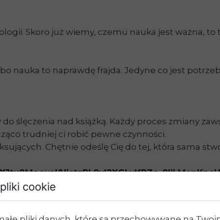
gii. Skoro już wiemy, czemu nauka jest ważna, to ter
ć, bo nauka to naprawdę frajda. Jedyne co jest potrz
 do ślęczenia nad książką. Każdy proces zmiany zaws
ząco trudniej ci robić pewne czynności.
ksujących. Chętnie odeślę Cię do tej, która sama stw
XJtu0MooyeI&list=PL0yl2XGLyIfPZc_9IjLMenKne
pliki cookie
 się.
Każdy z nas potrzebuje tak naprawdę innych me
 Ja na przykład kocham uczyć się przy muzyce, gdzi
małe pliki danych, które są przechowywane na Two