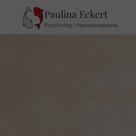
Paulina Eckert
Psycholog i Hipnoterapeuta