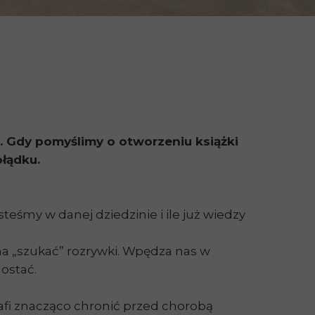
. Gdy pomyślimy o otworzeniu książki
łądku.
steśmy w danej dziedzinie i ile już wiedzy
na „szukać” rozrywki. Wpędza nas w
dostać.
afi znacząco chronić przed chorobą