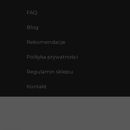
Proces kariera i biznes
FAQ
Proces sztuka i kreatywność
Blog
Pakiety indywidualne
Rekomendacje
Joou
Polityka prywatności
Anshan
Regulamin sklepu
Senzai
Kontakt
Darmowe produkty
Cennik