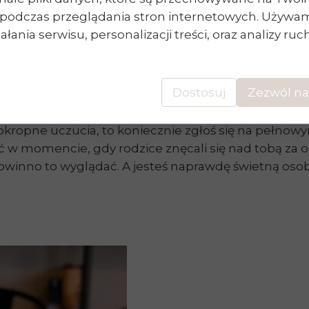
ę z inną wrażliwością sensoryczną. Ani jedna ani dru
podczas przeglądania stron internetowych. Używam
asu świetnie o nauce opowiadał Pan Radek Kotarski 
łania serwisu, personalizacji treści, oraz analizy ru
w Twojej głowie już pojawia się chęć uczenia potrze
per, ale jeszcze tego nie czujesz. Do póki nie przepr
Dostosuj
Zezwól na
okropne uczucia, to koniecznie zgłoś się na pełnow
w momencie, gdy rodzice znęcali się nad tobą za ocen
e powinno to wyglądać. A jesteś naprawdę świetną osob