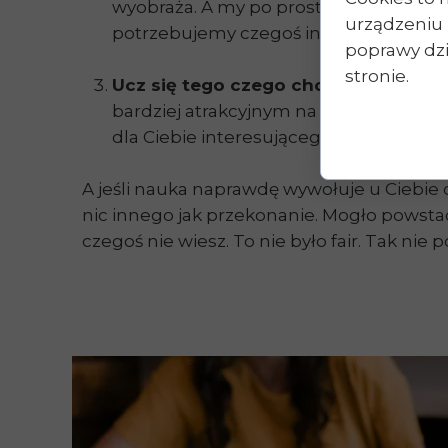
wyobraża. A my po prostu urodziłyśmy si
urządzeniu 
potrzebujemy czegoś innego. Swego cz
poprawy dzia
stronie.
Ucz się tego czego chcesz.
Wiem, że 
bardziej atrakcyjnym na rynku pracy? Su
dla Ciebie interesującego.
A jeśli nauka naprawdę wywołuje u Ciebie 
nic innego jak przekonanie. Mogło powstać 
czegoś nie wiesz. To nie było fair. Tak ni