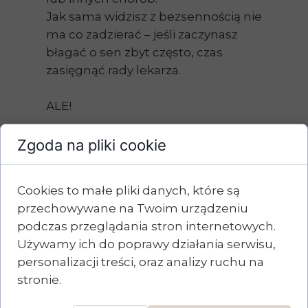
Jak sama widzisz z bezsennością nie
ma co zadzierać – jeśli zaczynasz
błagać o sen zbyt często, czas
zasięgnąć rady lekarza.
ALE!
Zazwyczaj na tym się nie skończy.
Zgoda na pliki cookie
Tak jak wspomniałam wyżej,
zazwyczaj bezsenność ma swoją
Cookies to małe pliki danych, które są
przyczynę. Najczęściej w tym, że nie
przechowywane na Twoim urządzeniu
potrafimy dobrze gospodarować
podczas przeglądania stron internetowych.
stresem i dosłownie przytłacza nas
Używamy ich do poprawy działania serwisu,
on. Nadchodzi noc, a ty zamiast
personalizacji treści, oraz analizy ruchu na
o wyciszeniu myślisz o pracy, złej
stronie.
szefowej, dzieciach, obowiązkach,
kłótni z mamą.