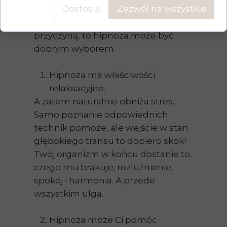
Dostosuj
Zezwól na wszystkie
Jeśli po wizycie u lekarza oprócz
objawem, masz ochotę zająć się
przyczyną, to hipnoza może być
dobrym wyborem.
Hipnoza ma właściwości
relaksacyjne.
A zatem naturalnie obniża stres.
Samo poznanie odpowiednich
technik pomoże, ale wejście w stan
głębokiego transu to dopiero skok!
Twój organizm w końcu dostanie to,
czego mu brakuje; rozluźnienie,
spokój i harmonia. A przede
wszystkim ulga.
Hipnoza może Ci pomóc